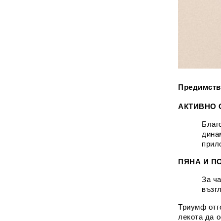
Предимства
АКТИВНО
Благ
дина
прил
ПЯНА И П
За ч
възг
Триумф отг
лекота да 