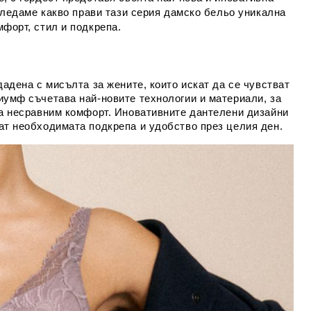
згледаме какво прави тази серия дамско бельо уникална
мфорт, стил и подкрепа.
дадена с мисълта за жените, които искат да се чувстват
иумф съчетава най-новите технологии и материали, за
ява несравним комфорт. Иновативните дантелени дизайни
ат необходимата подкрепа и удобство през целия ден.