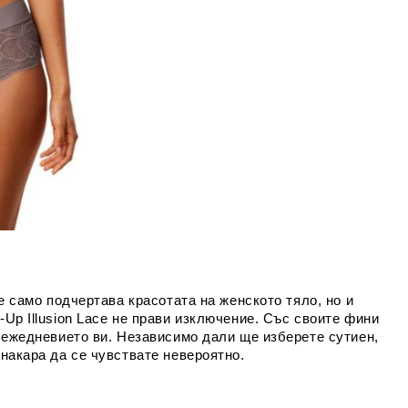
е само подчертава красотата на женското тяло, но и
Up Illusion Lace не прави изключение. Със своите фини
м ежедневието ви. Независимо дали ще изберете сутиен,
накара да се чувствате невероятно.