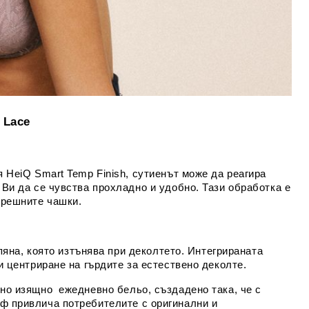
 Lace
 HeiQ Smart Temp Finish, сутиенът може да реагира
Ви да се чувства прохладно и удобно. Тази обработка е
трешните чашки.
пяна, която изтънява при деколтето. Интегрираната
и центриране на гърдите за естествено деколте.
 но изящно ежедневно бельо, създадено така, че с
мф привлича потребителите с оригинални и