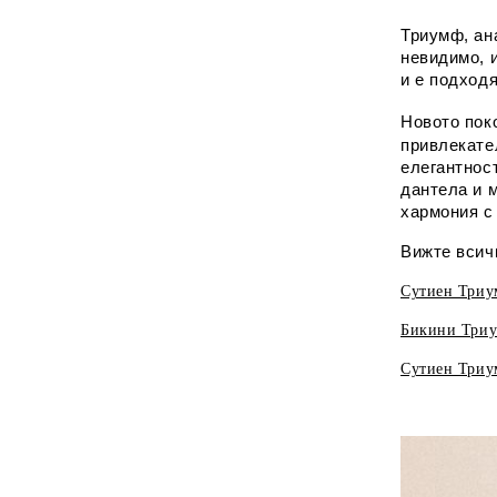
Триумф, ан
невидимо, 
и е подход
Новото пок
привлекате
елегантност
дантела и 
хармония с
Вижте всич
Сутиен Триум
Бикини Триум
Сутиен Триум