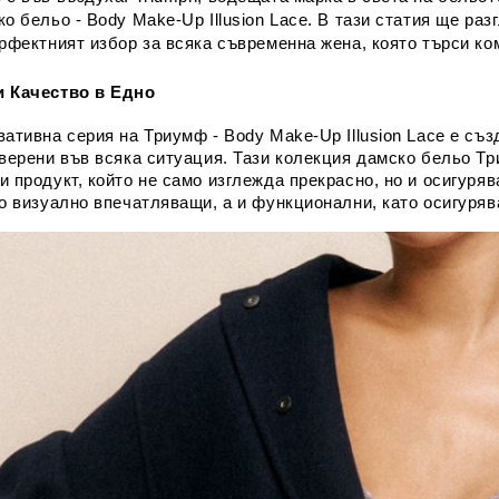
о бельо - Body Make-Up Illusion Lace. В тази статия ще ра
рфектният избор за всяка съвременна жена, която търси ко
и Качество в Едно
ативна серия на Триумф - Body Make-Up Illusion Lace е съз
уверени във всяка ситуация. Тази колекция дамско бельо Тр
и продукт, който не само изглежда прекрасно, но и осигур
то визуално впечатляващи, а и функционални, като осигуряв