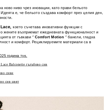
а ново ниво чрез иновации, като прави бельото
Идеята е, че бельото създава комфорт през целия ден,
вности.
 Lace,
което съчетава иновативни функции с
то жените възприемат ежедневната функционалност и
цията от гъвкави ‘’
Comfort Motion
‘’ банели, гладка
лност и комфорт. Рециклируемите материали са в
25 година тук.
Lace Balconette гълъбово сив
ово сиви
во сив цвят