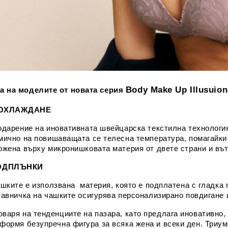
Body Make Up Illusuion
 на моделите от новата серия
 ОХЛАЖДАНЕ
одарение на иновативната швейцарска текстилна технология
мично на повишаващата се телесна температура, помагайки 
ожена върху микронишковата материя от двете страни и въ
ОДПЛЪНКИ
ашките е използвана материя, която е подплатена с гладка 
лавничка на чашките осигурява персонализирано повдигане 
оваря на тенденциите на пазара, като предлага иновативно,
оформя безупречна фигура за всяка жена и всеки ден. Триу