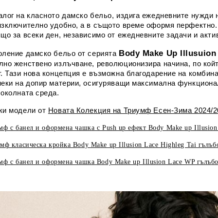
алог на класното дамско бельо, издига ежедневните нужди н
изключително удобно, а в същото време оформя перфектно. 
ящо за всеки ден, независимо от ежедневните задачи и акти
Body Make Up Illusuion
оление дамско бельо от серията
лно женствено излъчване, революционизира начина, по кой
. Тази нова концепция е възможна благодарение на комбина
меки на допир материи, осигуряващи максимална функциона
 околната среда.
ки модели от
Новата Колекция на Триумф Есен-Зима 2024/20
ф с банел и оформена чашка с Push up ефект Body Make up Illusion 
ф класическа кройка Body Make up Illusion Lace Highleg Tai гълъб
ф с банел и оформена чашка Body Make up Illusion Lace WP гълъбо