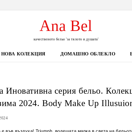
Ana Bel
качественото бельо 'за тялото и душата'
НОВА КОЛЕКЦИЯ
ДОМАШНО ОБЛЕКЛО
а Иновативна серия бельо. Колекц
зима 2024. Body Make Up Illusuion
2024
е във въздуха! Triumph, водещата марка в света на бельот