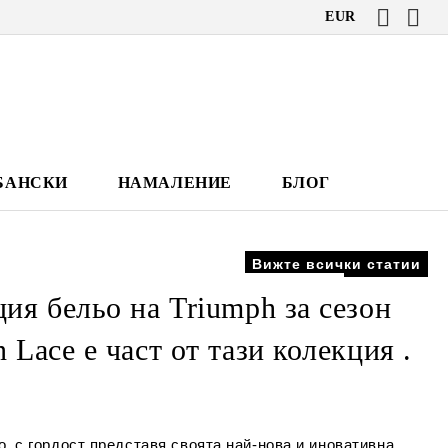
EUR
БАНСКИ
НАМАЛЕНИЕ
БЛОГ
Вижте всички статии
ия бельо на Triumph за сезон
 Lace е част от тази колекция .
о, с гордост представя своята най-нова и иновативна