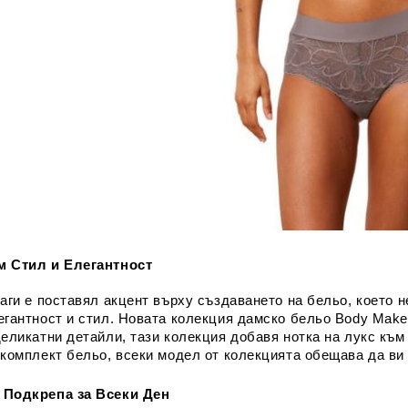
м Стил и Елегантност
аги е поставял акцент върху създаването на бельо, което н
егантност и стил. Новата колекция дамско бельо Body Make-
деликатни детайли, тази колекция добавя нотка на лукс къ
 комплект бельо, всеки модел от колекцията обещава да ви 
 Подкрепа за Всеки Ден