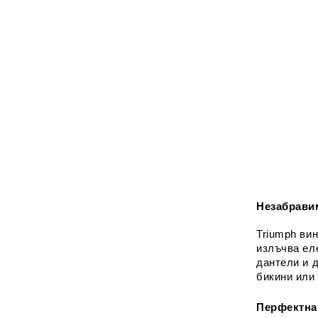
Незабрави
Triumph вин
излъчва ел
дантели и 
бикини или
Перфектна