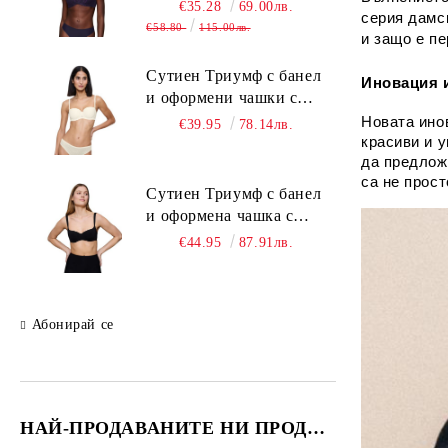
Make Up Illusion WP
€35.28
69.00лв.
серия дамск
тъмно син
€58.80
115.00лв.
и защо е пе
Сутиен Триумф с банел
Иновация 
и оформени чашки с
откачащи се презрамки
Новата инов
€39.95
78.14лв.
Signature Sheer WDP
красиви и 
да предлож
цвят екрю
са не прос
Сутиен Триумф с банел
и оформена чашка с
Push up ефект Body
€44.95
87.91лв.
Make up Illusion
Balconette черен
Абонирай се
НАЙ-ПРОДАВАНИТЕ НИ ПРОДУКТИ