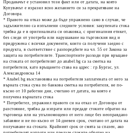
Продавачът е установил този факт или от датата, на която
Купувачът е изразил ясно желанието си за прекратяване на
Договора.
* Правото на отказ може да бъде упражнено само в случаи, че
задължително са изпълнени следните условия: закупената стока
трябва да е в оригиналната си опаковка, с оригиналния етикет,
без следи от употреба или нарушаване на търговския вид и
придружена с всички документи, които са получени заедно с
продукта, в съответствие с разпоредбите на чл. 55 от Закона за
защита на потребителите. Транспортните разходи при връщане
на стоката от потребителят до anabel.bg са за сметка на
потребителя, като връщането става на адрес : гр.Бургас, ул.
Александровска 14
* Anabel.bg възстановява на потребителя заплатената от него за
върната стока сума по банкова сметка на потребителя, не по-
късно от 10 работни дни, считано от датата, на която е
получена върнатата стока
* Потребител, упражнил правото си на отказ от Договора от
разстояние, трябва да изпрати или предаде стоките обратно на
търговеца или на упълномощено от него лице без неоправдано
забавяне и не по-късно от 14-дневен срок, считано от датата на
получаване на стоката. Крайният срок се смята за спазен, ако
потребителят изпрати или предаде стоките обратно на