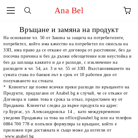
Ana Bel
Връщане и замяна на продукт
На основание чл. 50 от Закона за защита на потребителите,
потребител, който има качество на потребител по смисъла на
ЗЗП, има право да се откаже от договора от разстояние, без да
посочва причина и без да дължи обезщетение или неустойка и
без да заплаща каквито и да е разходи, с изключение на
разходите в чл. 54, ал. 3 и чл. 55 от ЗЗП. Възстановяването на
сумата става по банков път в срок от 10 работни дни от
получаването на стоката.
* Клиентът ще поеме всички преки разходи по връщането на
Продукти, предлагани от Anabel.bg в случай, че се откаже от
Договора и заяви това в срока за отказ, предоставен му от
Продавача. Клиентът следва да върне продукта на адрес:
гр.Бургас, ул. Александровска 14 , като междувременно
уведоми Продавача за това на office@anabel.bg или на телефон
0884 700 778 и попълни формуляра за връщане, който e
приложен при доставката и също може да изтегли от
:
www.anabel.bg