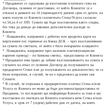
* Продавачът се задължава да възстанови платената сума на
Договора, сключен от разстояние, от който Клиентът се е
отказал в рамките на 14 (черинадесет) дневен срок от датата, на
която получи от Клиента съответната Стока/Услуга съгласно
чл.54,ал.4 от ЗЗП. Сумата ще бъде възстановена както следва,
без това да доведе до някакви допълнителни разходи за
Клиента:
* Плащанията, направени с дебитна или кредитна карта на
виртуалния пос терминал на Банка ДСК – чрез възстановяване
на сумата по сметката, от която е било извършено плащането
* Плащанията, направени чрез наложен платеж(пощенски
паричен превод) – по банкова сметка, предоставена от Клиента
* Продавачът има право да забави възстановяването на сумата в
случаите на отказ от сключен Договор до получаването на
продадените Стоки или до получаването на доказателство, че са
били изпратени, в случай, че не е предложил да вземе сам
Стоките.
* В случай, че поръчана и предварително платена Стока и/или
Услуга от Клиента не може да бъде доставена/предоставена от
Продавача, то последният ще информира Клиента за това и ще
възстанови по сметката на Клиента платената вече Стока и/или
Услуга, в срок от 7 (седем) работни дни от датата, на която