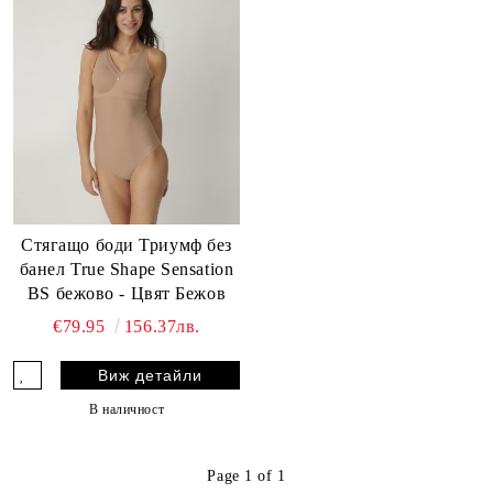
Стягащо боди Триумф без
банел True Shape Sensation
BS бежово - Цвят Бежов
€79.95
156.37лв.
Виж детайли
В наличност
Page 1 of 1