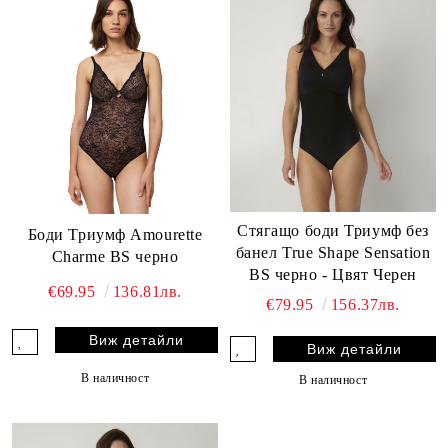
Стягащо боди Триумф без
Боди Триумф Amourette
банел True Shape Sensation
Charme BS черно
BS черно - Цвят Черен
€69.95
136.81лв.
€79.95
156.37лв.
Виж детайли
Виж детайли
В наличност
В наличност