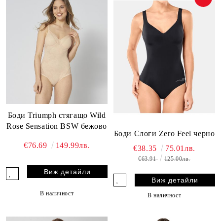
Боди Triumph стягащо Wild
Rose Sensation BSW бежово
Боди Слоги Zero Feel черно
€76.69
149.99лв.
€38.35
75.01лв.
€63.91
125.00лв.
Виж детайли
Виж детайли
В наличност
В наличност