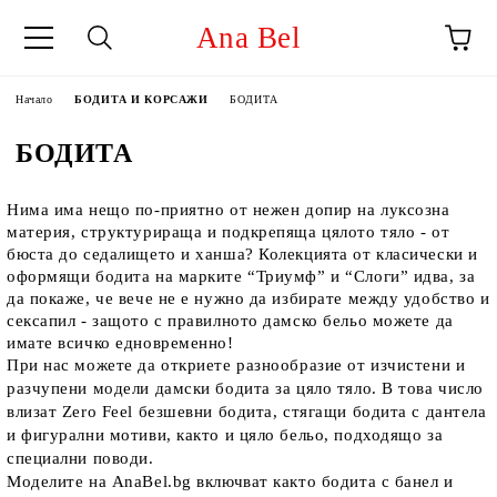
Ana Bel
Начало
БОДИТА И КОРСАЖИ
БОДИТА
БОДИТА
Нима има нещо по-приятно от нежен допир на луксозна 
материя, структурираща и подкрепяща цялото тяло - от 
бюста до седалището и ханша? Колекцията от класически и 
оформящи бодита на марките “Триумф” и “Слоги” идва, за 
да покаже, че вече не е нужно да избирате между удобство и 
сексапил - защото с правилното дамско бельо можете да 
имате всичко едновременно!
При нас можете да откриете разнообразие от изчистени и 
разчупени модели дамски бодита за цяло тяло. В това число 
влизат Zero Feel безшевни бодита, стягащи бодита с дантела 
и фигурални мотиви, както и цяло бельо, подходящо за 
специални поводи. 
Моделите на AnaBel.bg включват както бодита с банел и 