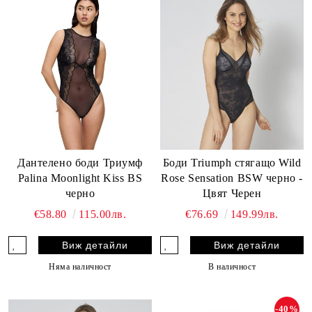
Дантелено боди Триумф
Боди Triumph стягащо Wild
Palina Moonlight Kiss BS
Rose Sensation BSW черно -
черно
Цвят Черен
€58.80
115.00лв.
€76.69
149.99лв.
Виж детайли
Виж детайли
Няма наличност
В наличност
-40%