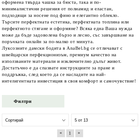
оформена твърда чашка за бюста, така и по-
минималистични решения от полиамид и еластан, 
подходящи за носене под фино и елегантно облекло. 
Търсите перфектната естетика, перфектната топлина или 
перфектното стягане и оформяне? Всяка една Ваша нужда 
може да бъде задоволена бързо и лесно, със завършване на 
поръчката онлайн за по-малко от минута.
Луксозните дамски бодита в AnaBel.bg се отличават с 
швейцарски перфекционизъм, премиум качество на 
използваните материали и изключително дълъг живот. 
Достатъчно е да спазвате инструкциите за пране и 
поддръжка, след което да се насладите на най-
интелигентната инвестиция в своя комфорт и самочувствие!
Филтри
«
»
1