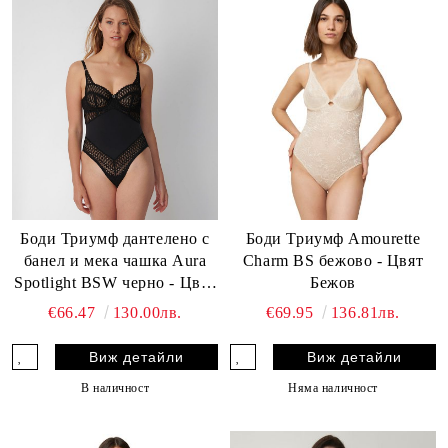
Боди Триумф Amourette
Боди Триумф дантелено с
Charm BS бежово - Цвят
банел и мека чашка Aura
Бежов
Spotlight BSW черно - Цвят
Черен
€69.95
136.81лв.
€66.47
130.00лв.
Виж детайли
Виж детайли
Няма наличност
В наличност