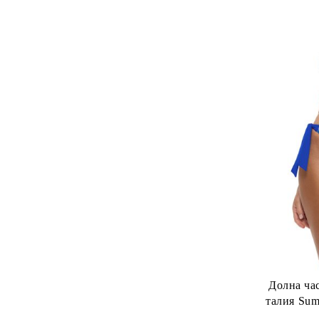
Долна ча
талия Sum