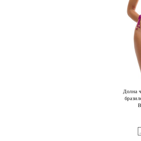
Долна 
бразил
B