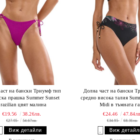
част на бански Триумф тип
Долна част на бански Т
ска прашка Summer Sunset
средно висока талия Summ
razilian цвят малина
Midi в тъмната г
€19.56
38.26лв.
€24.46
47.84лв
€27.95
54.67лв.
€34.95
68.36лв.
Виж детайли
Виж детайл
Добави в желани
Добави в желани