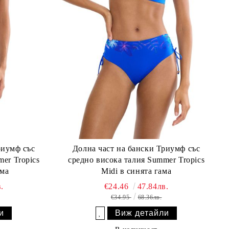
риумф със
Долна част на бански Триумф със
er Tropics
средно висока талия Summer Tropics
ама
Midi в синята гама
.
€24.46
47.84лв.
€34.95
68.36лв.
и
Виж детайли
Добави в желани