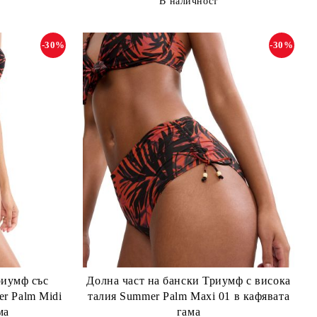
В наличност
-30%
-30%
риумф със
Долна част на бански Триумф с висока
r Palm Midi
талия Summer Palm Maxi 01 в кафявата
ма
гама