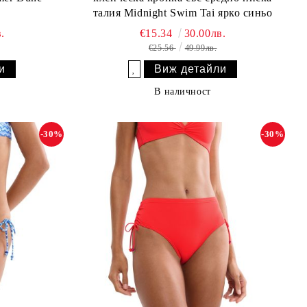
талия Midnight Swim Tai ярко синьо
.
€15.34
30.00лв.
€25.56
49.99лв.
и
Виж детайли
Добави в желани
В наличност
-30%
-30%