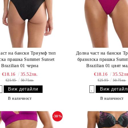
част на бански Триумф тип
Долна част на бански Т
ска прашка Summer Sunset
бразилска прашка Summ
Brazilian 01 черна
Brazilian 01 цвят м
€18.16
35.52лв.
€18.16
35.52лв
€25.95
50.75лв.
€25.95
50.75лв.
Виж детайли
Виж детайл
Добави в желани
Добави в желани
В наличност
В наличност
-30%