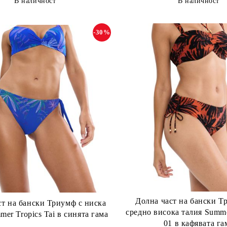
В наличност
В наличност
-30%
Долна част на бански Т
ст на бански Триумф с ниска
средно висока талия Summe
mer Tropics Tai в синята гама
01 в кафявата га