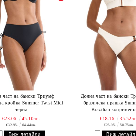
 част на бански Триумф
Долна част на бански Т
ка кройка Summer Twist Midi
бразилска прашка Sum
черна
Brazilian копринено
€23.06
45.10лв.
€18.16
35.52лв
€32.95
64.44лв.
€25.95
50.75лв.
Виж детайли
Виж детайл
Добави в желани
Добави в желани