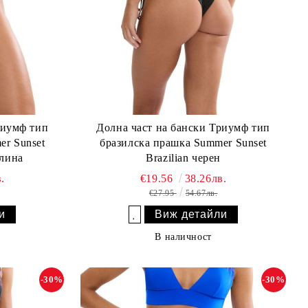
риумф тип
Долна част на бански Триумф тип
er Sunset
бразилска прашка Summer Sunset
алина
Brazilian черен
.
€19.56
38.26лв.
€27.95
54.67лв.
и
Виж детайли
Добави в желани
В наличност
-30%
-30%