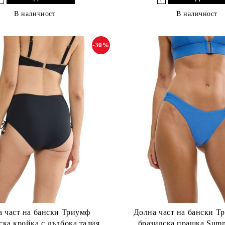
В наличност
В наличност
-30%
 част на бански Триумф
Долна част на бански Т
ска кройка с дълбока талия
бразилска прашка Sum