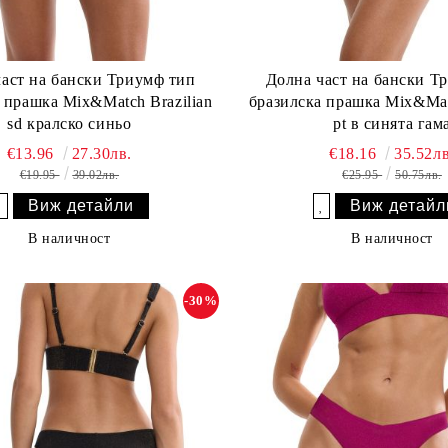
част на бански Триумф тип
Долна част на бански Т
 прашка Mix&Match Brazilian
бразилска прашка Mix&Matc
sd кралско синьо
pt в синята гам
€13.96
27.30лв.
€18.16
35.52лв
€19.95
39.02лв.
€25.95
50.75лв.
Виж детайли
Виж детайл
Добави в желани
Добави в желани
В наличност
В наличност
-30%