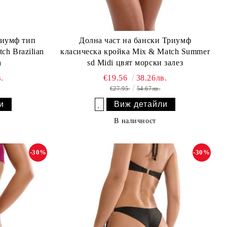
риумф тип
Долна част на бански Триумф
h Brazilian
класическа кройка Mix & Match Summer
а
sd Midi цвят морски залез
.
€19.56
38.26лв.
€27.95
54.67лв.
и
Виж детайли
Добави в желани
В наличност
-30%
-30%