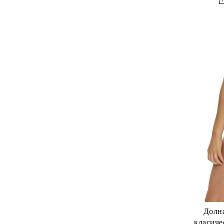
Долна
класиче