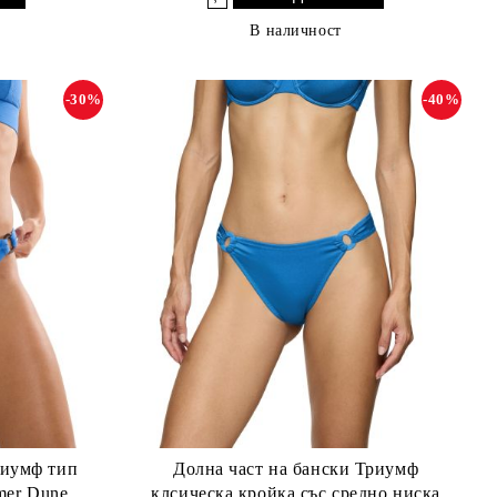
В наличност
-30%
-40%
риумф тип
Долна част на бански Триумф
mer Dune
клсическа кройка със средно ниска