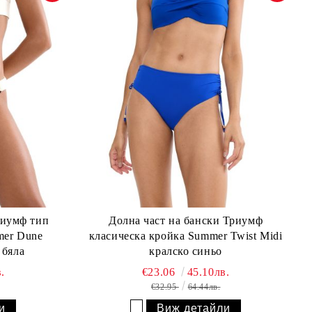
риумф тип
Долна част на бански Триумф
mer Dune
класическа кройка Summer Twist Midi
 бяла
кралско синьо
.
€23.06
45.10лв.
€32.95
64.44лв.
и
Виж детайли
Добави в желани