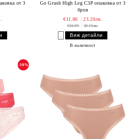
аковка от 3
Go Grush High Leg C3P опаковка от 3
броя
.
€11.86
23.20лв.
€16.95
33.15лв.
и
Виж детайли
Добави в желани
В наличност
-30%