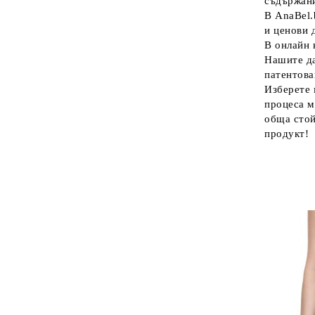
съдържани
В AnaBel.
и ценови 
В онлайн 
Нашите да
патентова
Изберете 
процеса м
обща стой
продукт!