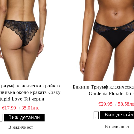
риумф класическа кройка с
Бикини Триумф класическа
звивка около краката Crazy
Gardenia Florale Tai
tupid Love Tai черни
€29.95
58.58лв
€17.90
35.01лв.
Виж детайл
Виж детайли
Добави в желани
Добави в желани
В наличност
В наличност