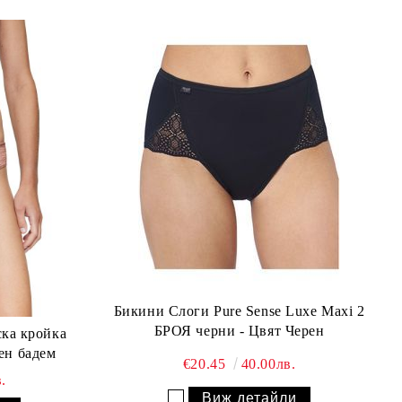
Бикини Слоги Pure Sense Luxe Maxi 2
БРОЯ черни - Цвят Черен
ка кройка
 Sheere Tai печен бадем
€20.45
40.00лв.
.
Виж детайли
Добави в желани