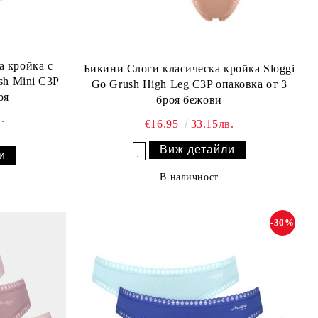
 кройка с
Бикини Слоги класическа кройка Sloggi
sh Mini C3P
Go Grush High Leg C3P опаковка от 3
оя
броя бежови
.
€16.95
33.15лв.
Виж детайли
и
Добави в желани
В наличност
-30%