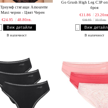
Go Grush High Leg C3P оп
Триумф стягащи Amourette
броя
 Maxi черни - Цвят Черен
€11.86
23.20лв
€24.95
48.80лв.
€16.95
33.15лв.
Виж детайли
Виж детайл
Добави в желани
Добави в желани
В наличност
В наличност