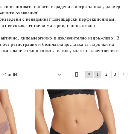
ато използвате нашите вградени филтри за цвят, размер 
 Вашите очаквания!
роизведени с ненадминат швейцарски перфекционизъм. 
от висококачествени материи, с иновативни 
рактично, хипоалергично и изключително издръжливо! В 
 без регистрация и безплатна доставка за поръчки на 
изживяване е също толкова важно, колкото качественият 
«
»
1
2
3