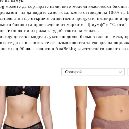
е на памук. 
bg можете да сортирате наличните модели класически бикини к
диапазон - за да видите само това, което отговаря на 100% на
каталога ни ще откриете единствено продукти, планирани и п
мски бикини са произведени от марките “Триумф” и “Слоги” - 
ни технологии и грижа за удобството на жената. 
между десетки модели луксозно долно бельо за жени - меко, п
ожете да се възползвате от възможността за експресна поръчка
ност над 90 лв. - защото в AnaBel.bg качественото клиентско 