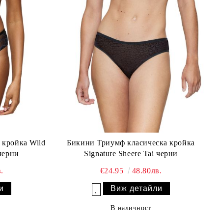
 кройка Wild
Бикини Триумф класическа кройка
 черни
Signature Sheere Tai черни
.
€24.95
48.80лв.
и
Виж детайли
Добави в желани
В наличност