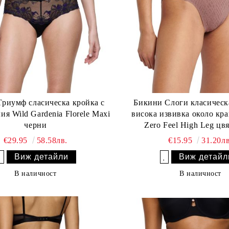
риумф сласическа кройка с
Бикини Слоги класическ
ия Wild Gardenia Florele Maxi
висока извивка около кра
черни
Zero Feel High Leg цв
€29.95
58.58лв.
€15.95
31.20лв
Виж детайли
Виж детайл
Добави в желани
Добави в желани
В наличност
В наличност