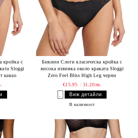
а кройка с
Бикини Слоги класическа кройка с
ката Sloggi
висока извивка около краката Sloggi
ят какао
Zero Feel Bliss High Leg черни
.
€15.95
31.20лв.
и
Виж детайли
Добави в желани
В наличност