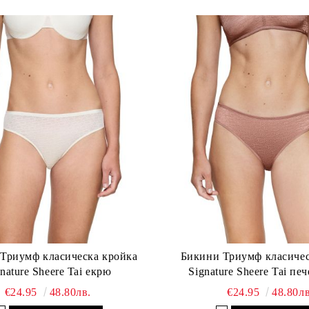
Триумф класическа кройка
Бикини Триумф класичес
Signature Sheere Tai екрю
Signature
€24.95
48.80лв.
€24.95
48.80лв