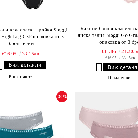
Бикини Слоги класическа
оги класическа кройка Sloggi
ниска талия Sloggi Go Gru
 High Leg C3P опаковка от 3
опаковка от 3 бр
броя черни
€11.86
23.20лв
€16.95
33.15лв.
€16.95
33.15лв.
Виж детайли
Виж детайл
Добави в желани
Добави в желани
В наличност
В наличност
-30%