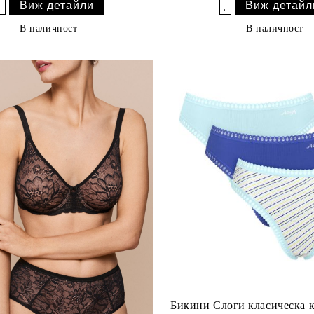
Виж детайли
Виж детайл
Добави в желани
Добави в желани
В наличност
В наличност
Бикини Слоги класическа к