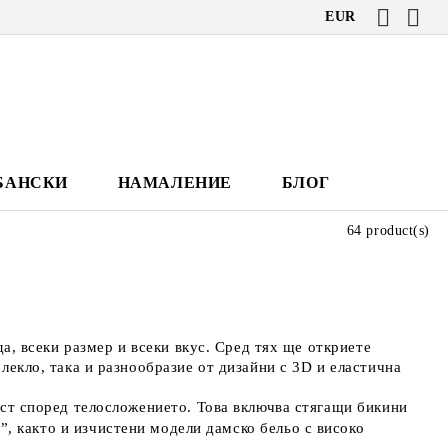
EUR
БАНСКИ
НАМАЛЕНИЕ
БЛОГ
64 product(s)
, всеки размер и всеки вкус. Сред тях ще откриете 
кло, така и разнообразие от дизайни с 3D и еластична 
т според телосложението. Това включва стягащи бикини 
l
”, както и изчистени модели дамско бельо с високо 