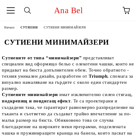
Ana Bel
Начало
СУТИЕНИ
СУТИЕНИ МИНИМАЙЗЕРИ
СУТИЕНИ МИНИМАЙЗЕРИ
Сутиените от типа “минимайзери”
 представляват 
специален вид оформящо бельо с олекотени чашки, които не 
придават на бюста допълнителен обем. Точно обратното - 
техния уникален дизайн, разработен от 
Triumph
, спомага за 
визуално намаляване на гърдите с около един стандартен 
размер. 
Сутиените минимайзери
 имат изключително силен стягащ, 
подкрепящ и повдигащ ефект
. Те са проектирани и 
създадени така, че гарантират равномерно разпределение на 
тъканта и съответно да създават трайно впечатление за по-
малък размер на бюста. Обикновено това се случва 
благодарение на широките меки презрамки, подсилената 
чашка и пружиниращите краища на банела, които пасват на 