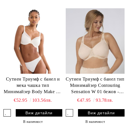
Сутиен Триумф с банел и
Сутиен Триумф с банел тип
мека чашка тип
Минимайзер Contouring
Минимайзер Body Make Up
Sensation W 01 бежов -
Illusion Curve W 01 екрю
Цвят Бежов
€52.95
103.56лв.
€47.95
93.78лв.
Виж детайли
Виж детайли
В наличност
В наличност