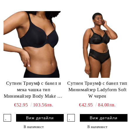
Сутиен Триумф с банел и
Сутиен Триумф с банел тип
мека чашка тип
Минимайзер Ladyform Soft
Минимайзер Body Make Up
W черен
Illusion Curve W 01 черен
€52.95
103.56лв.
€42.95
84.00лв.
Виж детайли
Виж детайли
В наличност
В наличност