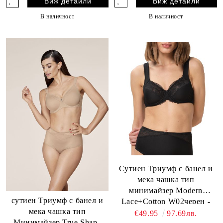
Виж детайли
Виж детайли
В наличност
В наличност
Сутиен Триумф с банел и
мека чашка тип
минимайзер Modern
сутиен Триумф с банел и
Lace+Cotton W02черен -
мека чашка тип
Цвят Черен
€49.95
97.69лв.
Минимайзер True Shape