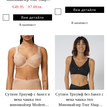
Sensation W бежов - Цвят
€49.95
97.69лв.
Виж детайли
Бежов
Виж детайли
В наличност
В наличност
Сутиен Триумф с банел и
Сутиен Триумф без банел с
мека чашка тип
мека чашка тип
минимайзер Modern
Минимайзер True Shape