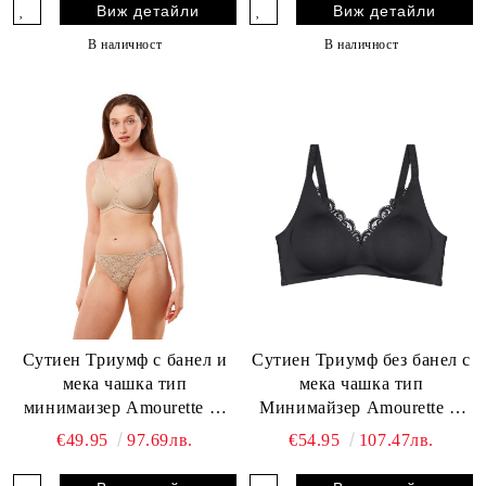
Виж детайли
Виж детайли
В наличност
В наличност
Сутиен Триумф с банел и
Сутиен Триумф без банел с
мека чашка тип
мека чашка тип
минимаизер Amourette W
Минимайзер Amourette N
01 бежов - Цвят Бежов
01 черен - Цвят Черен
€49.95
97.69лв.
€54.95
107.47лв.