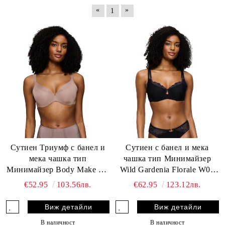
«
»
1
Сутиен Триумф с банел и
Сутиен с банел и мека
мека чашка тип
чашка тип Минимайзер
Минимайзер Body Make Up
Wild Gardenia Florale W01
Illusion Curve W 01
черен
€52.95
103.56лв.
€62.95
123.12лв.
шоколадова пяна
Виж детайли
Виж детайли
В наличност
В наличност