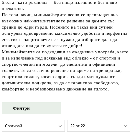
бюста “като ръкавица” - без нищо излишно и без нищо 
прекалено.
По този начин, минимайзерите лесно се превръщат във 
възможно най-интелигентното решение за дамите със 
средни до едри гърди. Носенето на такъв вид сутиен 
осигурява едновременно максимално удобство и перфектна 
естетика - защото вече не е нужно да избирате дали да 
изглеждате или да се чувствате добре!
Минимайзерите са подходящи за ежедневна употреба, както 
и за използване под всякакъв вид облекло - от спортни и 
спортно-елегантни модели, до елегантни и официални 
тоалети. Те са отлично решение по време на тренировки, 
спорт или тичане, когато едрите гърди имат нужда от 
допълнителна подкрепа, за да се гарантира свободното, 
комфортно и необезпокоявано движение на тялото. 
Филтри