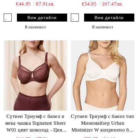
Sensation N бежов - Цвят
€44.95
87.91лв.
€54.95
107.47лв.
Бежов
Виж детайли
Виж детайли
В наличност
В наличност
Сутиен Триумф с банел и
Сутиен Триумф с банел тип
мека чашка Signature Sheer
Минимайзер Urban
W01 цвят шоколад - Цвят
Minimizer W копринено бял
Шоколад
- Цвят Копринено бяло