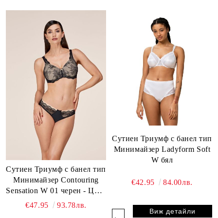
Сутиен Триумф с банел тип
Минимайзер Ladyform Soft
W бял
Сутиен Триумф с банел тип
Минимайзер Contouring
€42.95
84.00лв.
Sensation W 01 черен - Цвят
Черен
€47.95
93.78лв.
Виж детайли