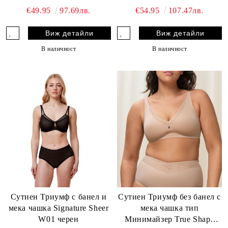
Lace+Cotton W02 бежов -
Sensation N черен - Цвят
€49.95
97.69лв.
€54.95
107.47лв.
Цвят Бежов
Черен
Виж детайли
Виж детайли
В наличност
В наличност
Сутиен Триумф с банел и
Сутиен Триумф без банел с
мека чашка Signature Sheer
мека чашка тип
W01 черен
Минимайзер True Shape