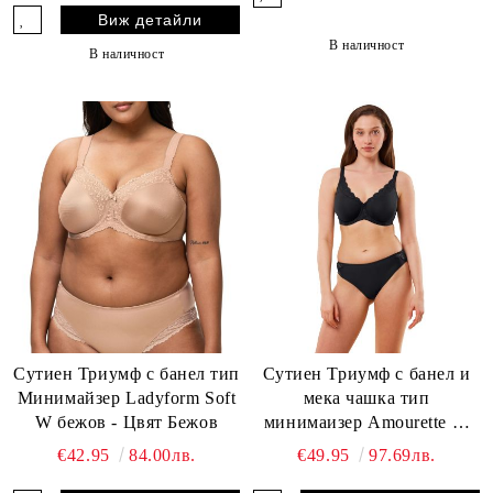
Виж детайли
В наличност
В наличност
Сутиен Триумф с банел тип
Сутиен Триумф с банел и
Минимайзер Ladyform Soft
мека чашка тип
W бежов - Цвят Бежов
минимаизер Amourette W
01 черен
€42.95
84.00лв.
€49.95
97.69лв.