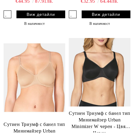
€44.95
87.91лв.
€32.95
64.44лв.
Виж детайли
Виж детайли
В наличност
В наличност
Сутиен Триумф с банел тип
Минимайзер Urban
Сутиен Триумф с банел тип
Minimizer W черен - Цвят
Минимайзер Urban
Черен