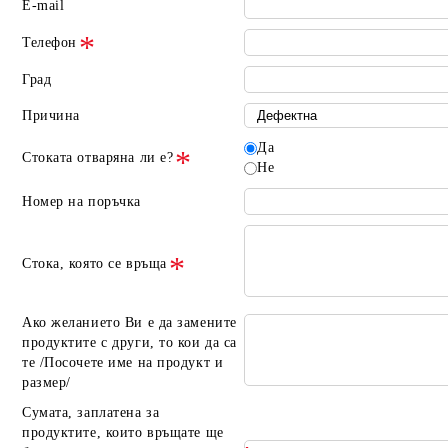
E-mail
Телефон
Град
Причина
Да
Стоката отваряна ли е?
Не
Номер на поръчка
Стока, която се връща
Ако желанието Ви е да замените
продуктите с други, то кои да са
те /Посочете име на продукт и
размер/
Сумата, заплатена за
продуктите, които връщате ще