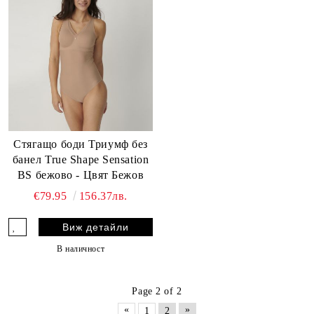
Стягащо боди Триумф без
банел True Shape Sensation
BS бежово - Цвят Бежов
€79.95
156.37лв.
Виж детайли
В наличност
Page 2 of 2
«
»
1
2