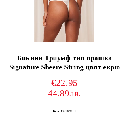
Бикини Триумф тип прашка
Signature Sheere String цвят екрю
€22.95
44.89лв.
Код:
13216494-1