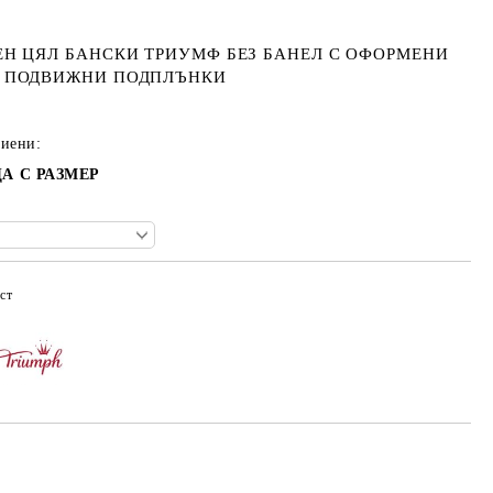
ЕН ЦЯЛ БАНСКИ ТРИУМФ БЕЗ БАНЕЛ С ОФОРМЕНИ
 ПОДВИЖНИ ПОДПЛЪНКИ
тиени:
А С РАЗМЕР
ст
Добави в желани