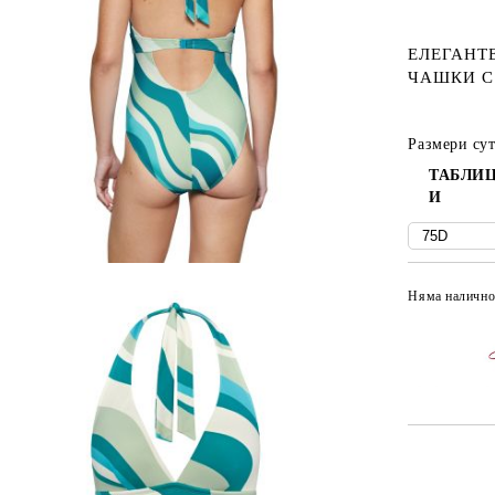
ЕЛЕГАНТ
ЧАШКИ С
Размери су
ТАБЛИЦ
И
Няма налично