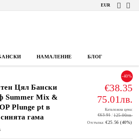
EUR
БАНСКИ
НАМАЛЕНИЕ
БЛОГ
-40%
€38.35
нтен Цял Бански
ф Summer Mix &
75.01лв.
OP Plunge pt в
Каталожна цена:
€63.91
 синята гама
125.00лв.
€25.56 (40%)
Отстъпка:
5