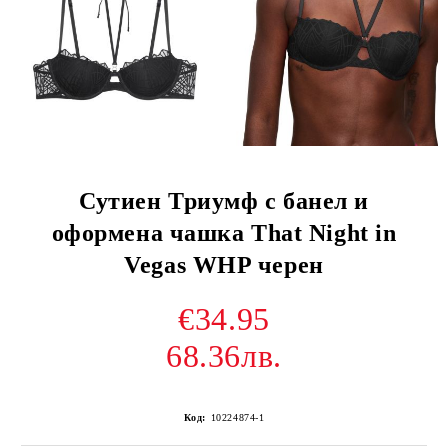
Сутиен Триумф с банел и
оформена чашка That Night in
Vegas WHP черен
€34.95
68.36лв.
Код:
10224874-1