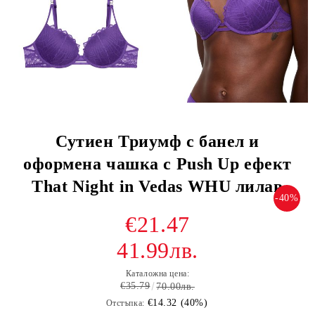
Сутиен Триумф с банел и
оформена чашка с Push Up ефект
That Night in Vedas WHU лилав
-40%
€21.47
41.99лв.
Каталожна цена:
€35.79
70.00лв.
€14.32 (40%)
Отстъпка: