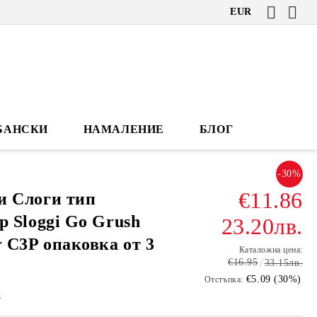
EUR
БАНСКИ
НАМАЛЕНИЕ
БЛОГ
-30%
€11.86
и Слоги тип
р Sloggi Go Grush
23.20лв.
r C3P опаковка от 3
Каталожна цена:
€16.95
33.15лв.
€5.09 (30%)
Отстъпка:
1