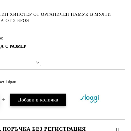
ТИП ХИПСТЕР ОТ ОРГАНИЧЕН ПАМУК В МУЛТИ
А ОТ 3 БРОЯ
о:
А С РАЗМЕР
ост
1
броя
Добави в желани
А ПОРЪЧКА БЕЗ РЕГИСТРАЦИЯ