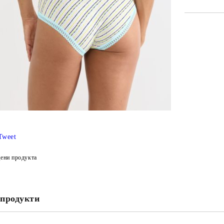
САМО ПО
Ние ще се
Tweet
ени продукта
продукти