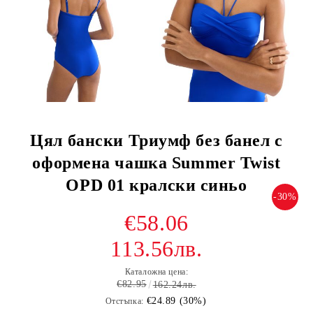
Цял бански Триумф без банел с
оформена чашка Summer Twist
OPD 01 кралски синьо
-30%
€58.06
113.56лв.
Каталожна цена:
€82.95
162.24лв.
€24.89 (30%)
Отстъпка: