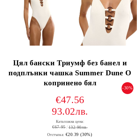
Цял бански Триумф без банел и
подплънки чашка Summer Dune O
копринено бял
-30%
€47.56
93.02лв.
Каталожна цена:
€67.95
132.90лв.
€20.39 (30%)
Отстъпка: