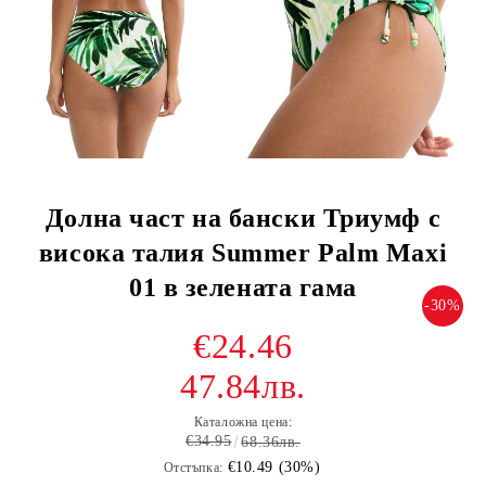
Долна част на бански Триумф с
висока талия Summer Palm Maxi
01 в зелената гама
-30%
€24.46
47.84лв.
Каталожна цена:
€34.95
68.36лв.
€10.49 (30%)
Отстъпка: