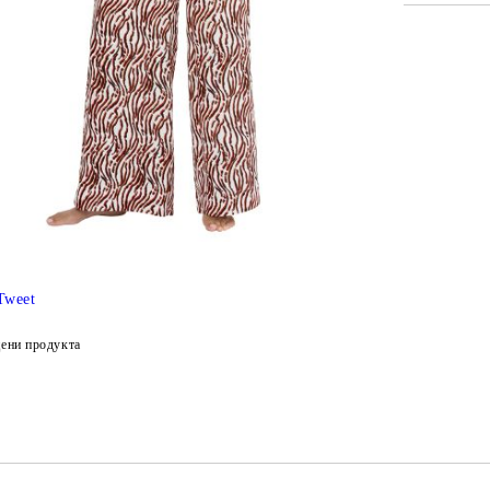
САМО ПО
Ние ще се
Tweet
ени продукта