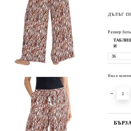
ДЪЛЪГ П
Размер бель
ТАБЛИЦ
И
Има в наличн
БЪРЗ