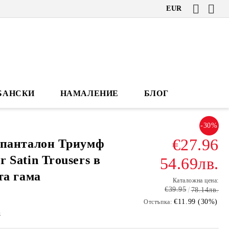
EUR
БАНСКИ
НАМАЛЕНИЕ
БЛОГ
-30%
€27.96
 панталон Триумф
 Satin Trousers в
54.69лв.
та гама
Каталожна цена:
€39.95
78.14лв.
€11.99 (30%)
Отстъпка:
1