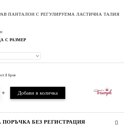
РАВ ПАНТАЛОН С РЕГУЛИРУЕМА ЛАСТИЧНА ТАЛИЯ
о:
А С РАЗМЕР
ост
1
броя
Добави в желани
А ПОРЪЧКА БЕЗ РЕГИСТРАЦИЯ