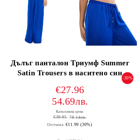
Дълъг панталон Триумф Summer
Satin Trousers в наситено син
-30%
€27.96
54.69лв.
Каталожна цена:
€39.95
78.14лв.
€11.99 (30%)
Отстъпка: