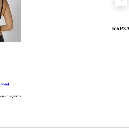
БЪРЗ
САМО ПО
Ние ще се
Tweet
ени продукта