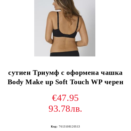
сутиен Триумф с оформена чашка
Body Make up Soft Touch WP черен
€47.95
93.78лв.
Код:
7613108120513