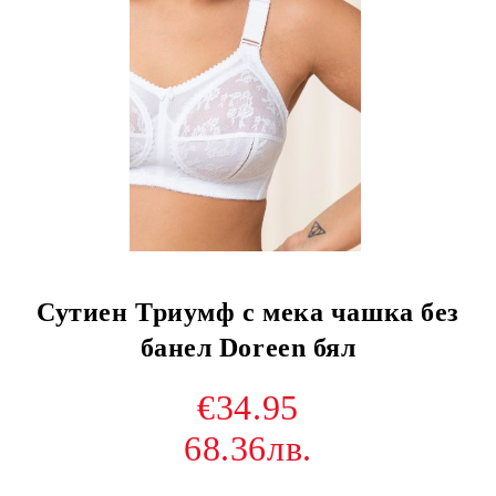
Сутиен Триумф с мека чашка без
банел Doreen бял
€34.95
68.36лв.