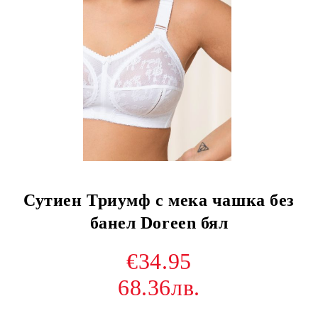
Сутиен Триумф с мека чашка без
банел Doreen бял
€34.95
68.36лв.