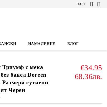
EUR
БАНСКИ
НАМАЛЕНИЕ
БЛОГ
€34.95
 Триумф с мека
без банел Doreen
68.36лв.
- Размери сутиени
вят Черен
1