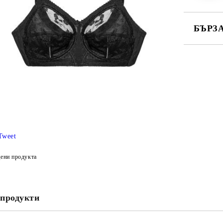
БЪРЗ
САМО ПО
Ние ще се
Tweet
ени продукта
продукти