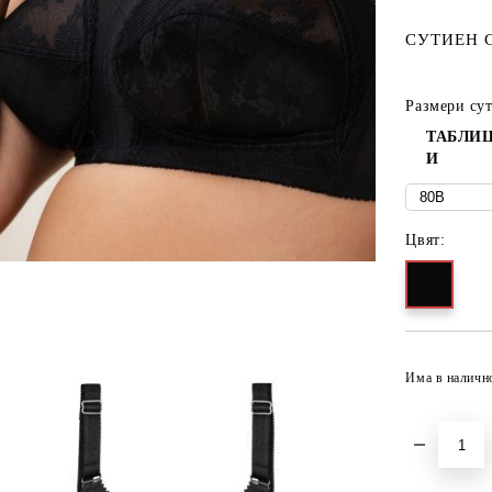
СУТИЕН 
Размери су
ТАБЛИЦ
И
Цвят:
Има в наличн