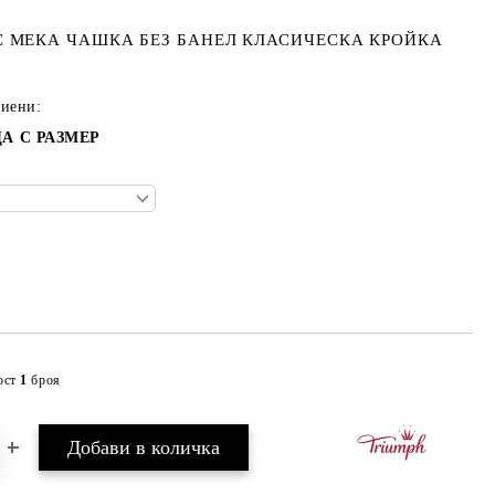
С МЕКА ЧАШКА БЕЗ БАНЕЛ КЛАСИЧЕСКА КРОЙКА
тиени:
А С РАЗМЕР
ост
1
броя
Добави в желани