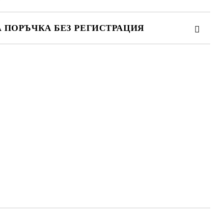
А ПОРЪЧКА БЕЗ РЕГИСТРАЦИЯ
ПЪЛНЕТЕ 3 ПОЛЕТА
 свържем с вас в рамките на работния ден.