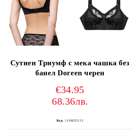
Сутиен Триумф с мека чашка без
банел Doreen черен
€34.95
68.36лв.
Код:
11166213-11