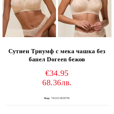
Сутиен Триумф с мека чашка без
банел Doreen бежов
€34.95
68.36лв.
Код:
7613111829793