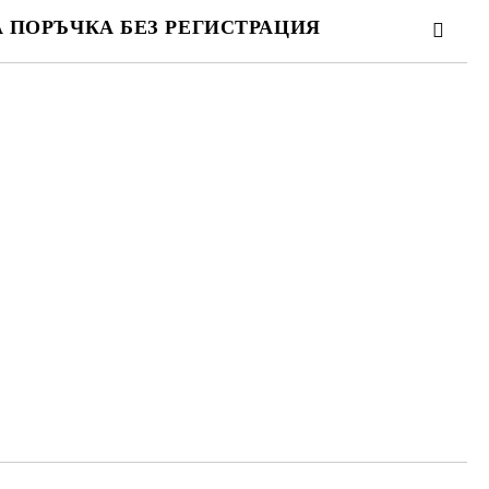
А ПОРЪЧКА БЕЗ РЕГИСТРАЦИЯ
ПЪЛНЕТЕ 3 ПОЛЕТА
 свържем с вас в рамките на работния ден.