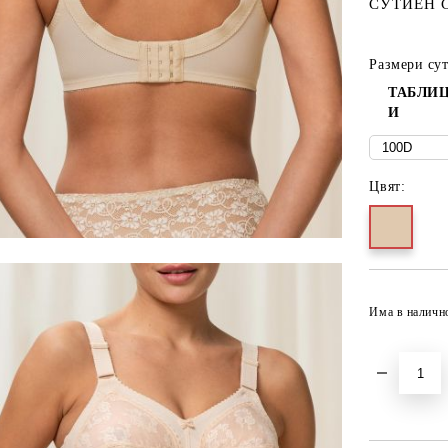
СУТИЕН 
Размери су
ТАБЛИЦ
И
Цвят:
Има в наличн