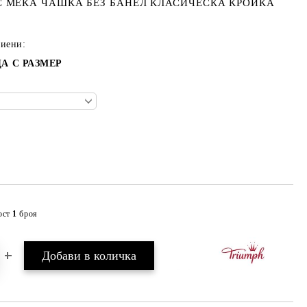
С МЕКА ЧАШКА БЕЗ БАНЕЛ КЛАСИЧЕСКА КРОЙКА
тиени:
А С РАЗМЕР
ост
1
броя
Добави в желани