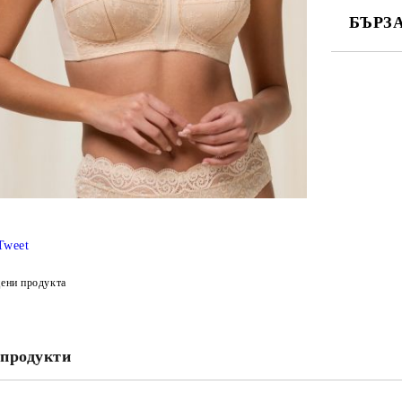
БЪРЗ
САМО ПО
Ние ще се
Tweet
ени продукта
продукти