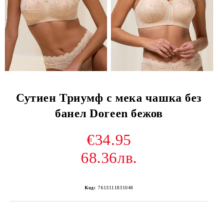
Сутиен Триумф с мека чашка без
банел Doreen бежов
€34.95
68.36лв.
Код:
7613111831048