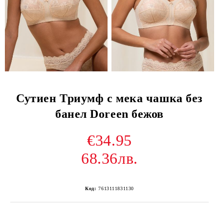
Сутиен Триумф с мека чашка без
банел Doreen бежов
€34.95
68.36лв.
Код:
7613111831130