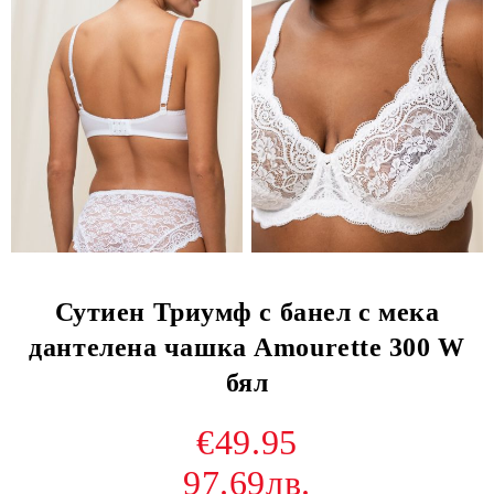
Сутиен Триумф с банел с мека
дантелена чашка Amourette 300 W
бял
€49.95
97.69лв.