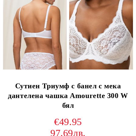
Сутиен Триумф с банел с мека
дантелена чашка Amourette 300 W
бял
€49.95
97.69лв.