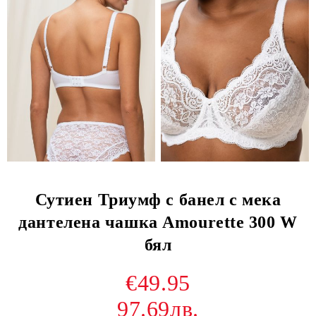
Сутиен Триумф с банел с мека
дантелена чашка Amourette 300 W
бял
€49.95
97.69лв.