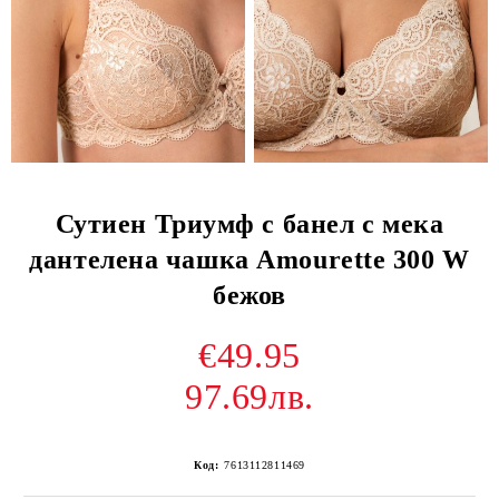
Сутиен Триумф с банел с мека
дантелена чашка Amourette 300 W
бежов
€49.95
97.69лв.
Код:
7613112811469