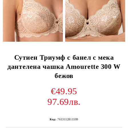
Сутиен Триумф с банел с мека
дантелена чашка Amourette 300 W
бежов
€49.95
97.69лв.
Код:
7613112811599