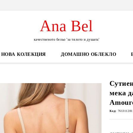
Ana Bel
качественото бельо 'за тялото и душата'
НОВА КОЛЕКЦИЯ
ДОМАШНО ОБЛЕКЛО
Сутиен
мека д
Amoure
Код:
761311281