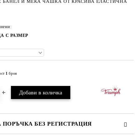
С БАНЕЛ И МЕКА ЧАШКА ОТ КРАСИВА ЕЛАСТИЧНА
тиени:
А С РАЗМЕР
ост
1
броя
Добави в желани
А ПОРЪЧКА БЕЗ РЕГИСТРАЦИЯ
ПЪЛНЕТЕ 3 ПОЛЕТА