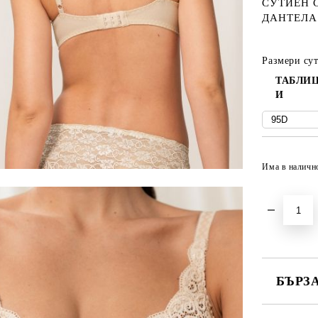
СУТИЕН 
ДАНТЕЛА
Размери су
ТАБЛИЦ
И
Има в наличн
БЪРЗ
САМО ПО