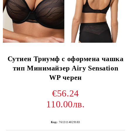
Сутиен Триумф с оформена чашка
тип Минимайзер Airy Sensation
WP черен
€56.24
110.00лв.
Код:
7613114029183