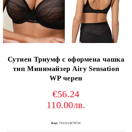
Сутиен Триумф с оформена чашка
тип Минимайзер Airy Sensation
WP черен
€56.24
110.00лв.
Код:
7613114078754