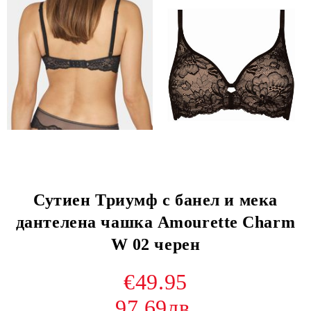
Сутиен Триумф с банел и мека
дантелена чашка Amourette Charm
W 02 черен
€49.95
97.69лв.