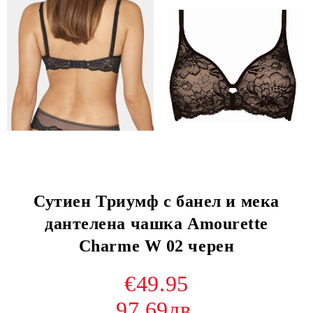
Сутиен Триумф с банел и мека
дантелена чашка Amourette
Charme W 02 черен
€49.95
97.69лв.