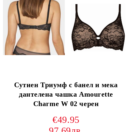
Сутиен Триумф с банел и мека
дантелена чашка Amourette
Charme W 02 черен
€49.95
97.69лв.