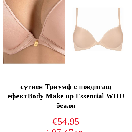
сутиен Триумф с повдигащ
ефектBody Make up Essential WHU
бежов
€54.95