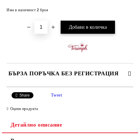
Добави в желани
Има в наличност
2
броя
БЪРЗА ПОРЪЧКА БЕЗ РЕГИСТРАЦИЯ
САМО ПОПЪЛНЕТЕ 3 ПОЛЕТА
Tweet
Share
Оцени продукта
Детайлно описание
Ние ще се свържем с вас в рамките на работния ден.