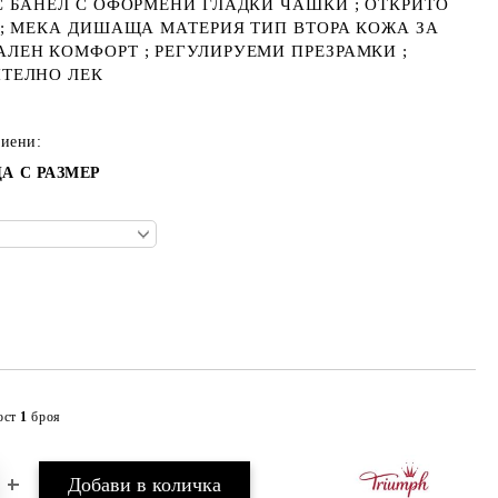
С БАНЕЛ С ОФОРМЕНИ ГЛАДКИ ЧАШКИ ; ОТКРИТО
 ; МЕКА ДИШАЩА МАТЕРИЯ ТИП ВТОРА КОЖА ЗА
ЛЕН КОМФОРТ ; РЕГУЛИРУЕМИ ПРЕЗРАМКИ ;
ТЕЛНО ЛЕК
тиени:
А С РАЗМЕР
ост
1
броя
Добави в желани