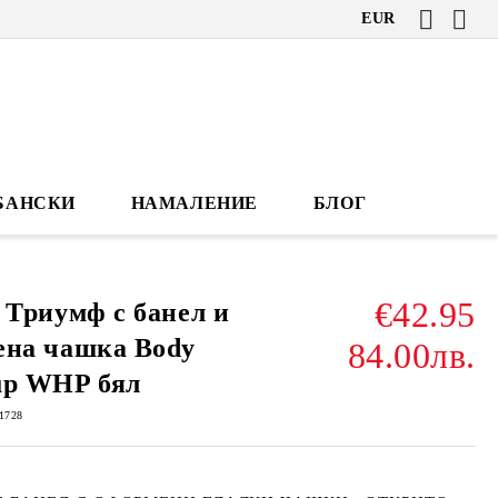
EUR
БАНСКИ
НАМАЛЕНИЕ
БЛОГ
€42.95
 Триумф с банел и
ена чашка Body
84.00лв.
up WHP бял
1728