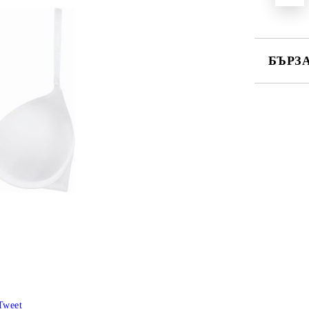
БЪРЗ
САМО ПО
Ние ще се
Tweet