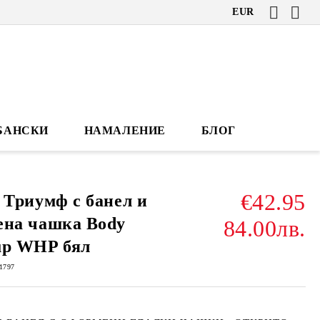
EUR
БАНСКИ
НАМАЛЕНИЕ
БЛОГ
€42.95
 Триумф с банел и
ена чашка Body
84.00лв.
up WHP бял
1797