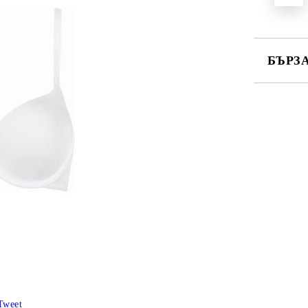
БЪРЗ
САМО ПО
Ние ще се
Tweet