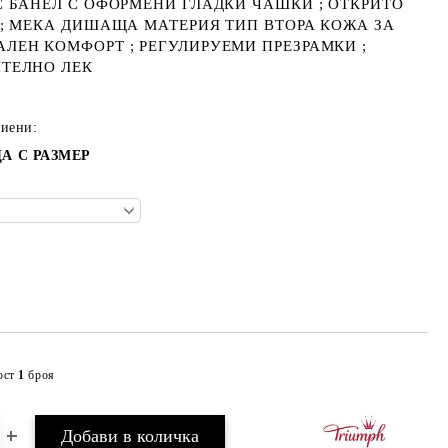
С БАНЕЛ С ОФОРМЕНИ ГЛАДКИ ЧАШКИ ; ОТКРИТО
 ; МЕКА ДИШАЩА МАТЕРИЯ ТИП ВТОРА КОЖА ЗА
ЛЕН КОМФОРТ ; РЕГУЛИРУЕМИ ПРЕЗРАМКИ ;
ТЕЛНО ЛЕК
тиени:
А С РАЗМЕР
ост
1
броя
Добави в желани