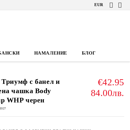
EUR
БАНСКИ
НАМАЛЕНИЕ
БЛОГ
€42.95
 Триумф с банел и
ена чашка Body
84.00лв.
up WHP черен
0327