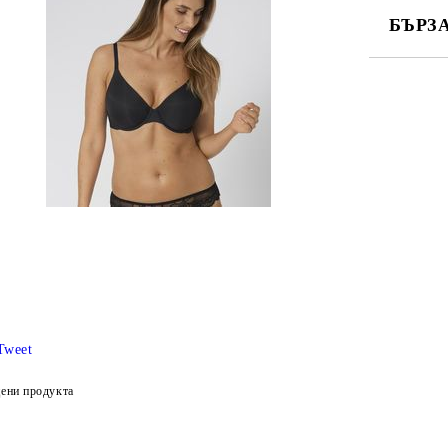
БЪРЗ
САМО ПО
Ние ще се
Tweet
ени продукта