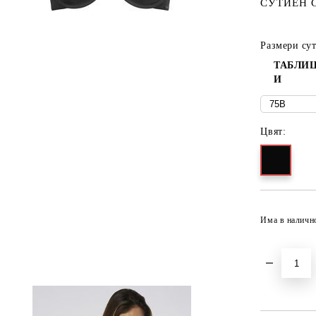
СУТИЕН 
Размери су
ТАБЛИЦ
И
Цвят:
Има в наличн