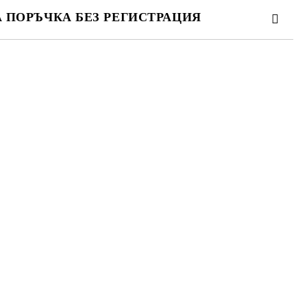
А ПОРЪЧКА БЕЗ РЕГИСТРАЦИЯ
ПЪЛНЕТЕ 3 ПОЛЕТА
 свържем с вас в рамките на работния ден.