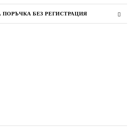
А ПОРЪЧКА БЕЗ РЕГИСТРАЦИЯ
ПЪЛНЕТЕ 3 ПОЛЕТА
 свържем с вас в рамките на работния ден.