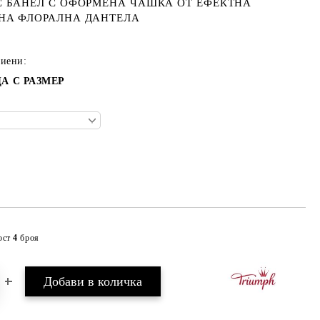
С БАНЕЛ С ОФОРМЕНА ЧАШКА ОТ ЕФЕКТНА
НА ФЛОРАЛНА ДАНТЕЛА
тиени:
А С РАЗМЕР
ост
4
броя
Добави в желани