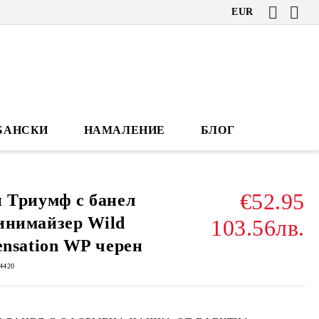
EUR
БАНСКИ
НАМАЛЕНИЕ
БЛОГ
€52.95
 Триумф с банел
инимайзер Wild
103.56лв.
ensation WP черен
4420