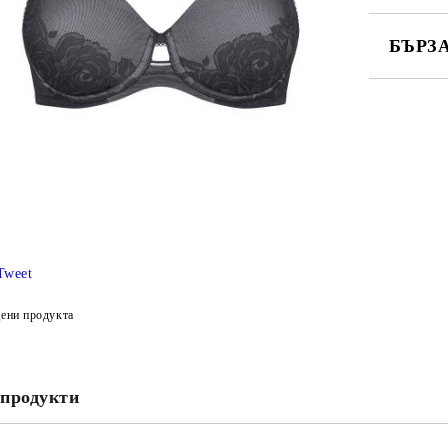
БЪРЗ
САМО ПО
Ние ще се
Tweet
ени продукта
продукти