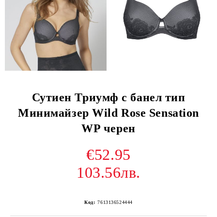
Сутиен Триумф с банел тип
Минимайзер Wild Rose Sensation
WP черен
€52.95
103.56лв.
Код:
7613136524444