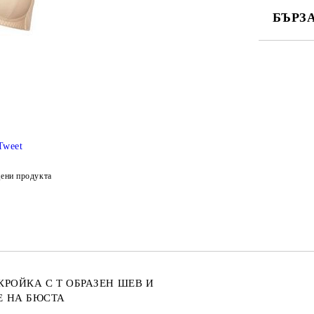
БЪРЗ
САМО ПО
Ние ще се
Tweet
ени продукта
РОЙКА С Т ОБРАЗЕН ШЕВ И
Е НА БЮСТА