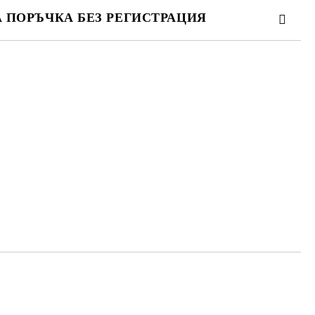
А ПОРЪЧКА БЕЗ РЕГИСТРАЦИЯ
ПЪЛНЕТЕ 3 ПОЛЕТА
 свържем с вас в рамките на работния ден.