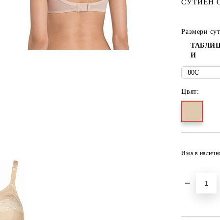
СУТИЕН 
Размери су
ТАБЛИЦ
И
Цвят:
Има в наличн