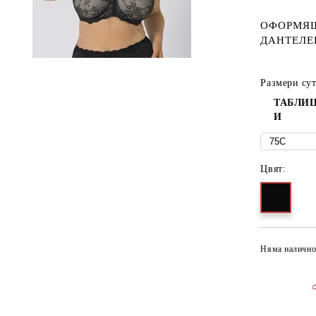
ОФОРМЯЩ
ДАНТЕЛ
Размери су
ТАБЛИЦ
И
Цвят:
Няма налично