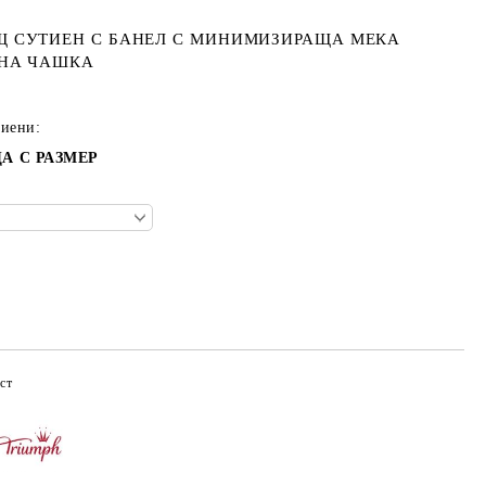
 СУТИЕН С БАНЕЛ С МИНИМИЗИРАЩА МЕКА
ЕНА ЧАШКА
тиени:
А С РАЗМЕР
ст
Добави в желани