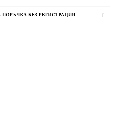
А ПОРЪЧКА БЕЗ РЕГИСТРАЦИЯ
ПЪЛНЕТЕ 3 ПОЛЕТА
 свържем с вас в рамките на работния ден.