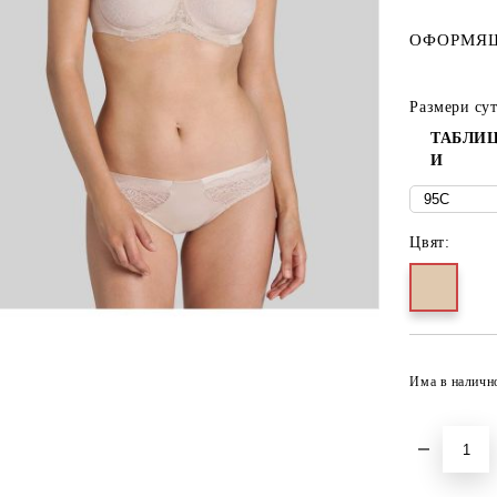
ОФОРМЯЩ
Размери су
ТАБЛИЦ
И
Цвят:
Има в наличн