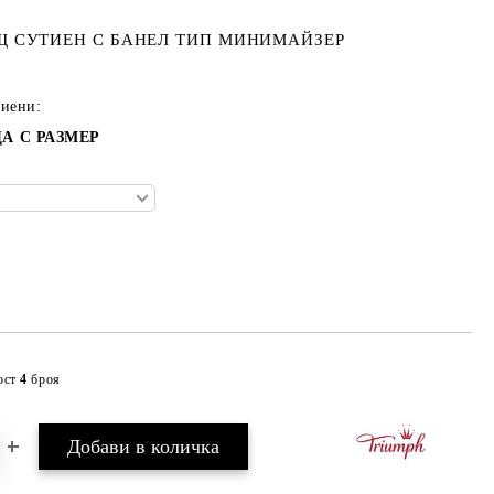
 СУТИЕН С БАНЕЛ ТИП МИНИМАЙЗЕР
тиени:
А С РАЗМЕР
ост
4
броя
Добави в желани