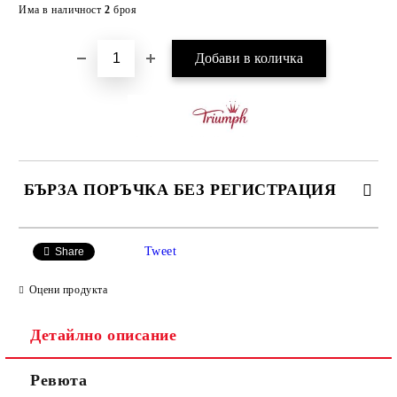
Добави в желани
Има в наличност
2
броя
БЪРЗА ПОРЪЧКА БЕЗ РЕГИСТРАЦИЯ
САМО ПОПЪЛНЕТЕ 3 ПОЛЕТА
Tweet
Share
Оцени продукта
Детайлно описание
Ние ще се свържем с вас в рамките на работния ден.
Ревюта