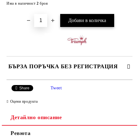
Добави в желани
Има в наличност
2
броя
БЪРЗА ПОРЪЧКА БЕЗ РЕГИСТРАЦИЯ
САМО ПОПЪЛНЕТЕ 3 ПОЛЕТА
Tweet
Share
Оцени продукта
Детайлно описание
Ние ще се свържем с вас в рамките на работния ден.
Ревюта